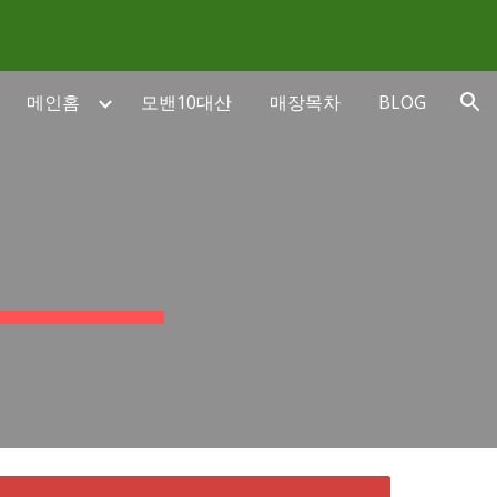
ion
메인홈
모밴10대산
매장목차
BLOG